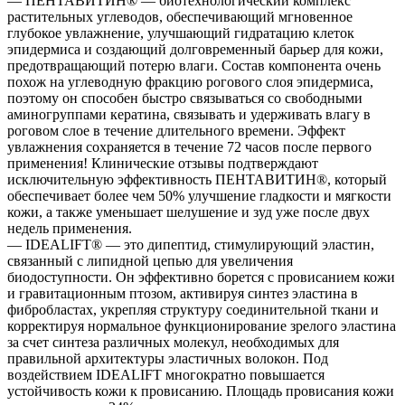
— ПЕНТАВИТИН® — биотехнологический комплекс
растительных углеводов, обеспечивающий мгновенное
глубокое увлажнение, улучшающий гидратацию клеток
эпидермиса и создающий долговременный барьер для кожи,
предотвращающий потерю влаги. Состав компонента очень
похож на углеводную фракцию рогового слоя эпидермиса,
поэтому он способен быстро связываться со свободными
аминогруппами кератина, связывать и удерживать влагу в
роговом слое в течение длительного времени. Эффект
увлажнения сохраняется в течение 72 часов после первого
применения! Клинические отзывы подтверждают
исключительную эффективность ПЕНТАВИТИН®, который
обеспечивает более чем 50% улучшение гладкости и мягкости
кожи, а также уменьшает шелушение и зуд уже после двух
недель применения.
— IDEALIFT® — это дипептид, стимулирующий эластин,
связанный с липидной цепью для увеличения
биодоступности. Он эффективно борется с провисанием кожи
и гравитационным птозом, активируя синтез эластина в
фибробластах, укрепляя структуру соединительной ткани и
корректируя нормальное функционирование зрелого эластина
за счет синтеза различных молекул, необходимых для
правильной архитектуры эластичных волокон. Под
воздействием IDEALIFT многократно повышается
устойчивость кожи к провисанию. Площадь провисания кожи