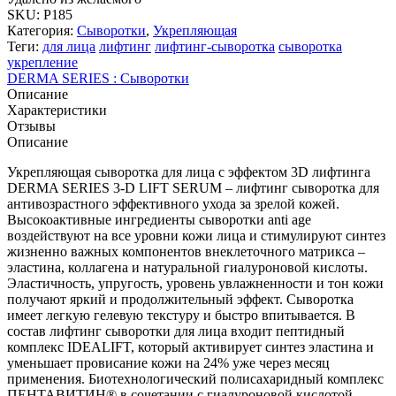
SKU:
P185
Категория:
Сыворотки
,
Укрепляющая
Теги:
для лица
лифтинг
лифтинг-сыворотка
сыворотка
укрепление
DERMA SERIES : Сыворотки
Описание
Характеристики
Отзывы
Описание
Укрепляющая сыворотка для лица с эффектом 3D лифтинга
DERMA SERIES 3-D LIFT SERUM – лифтинг сыворотка для
антивозрастного эффективного ухода за зрелой кожей.
Высокоактивные ингредиенты сыворотки anti age
воздействуют на все уровни кожи лица и стимулируют синтез
жизненно важных компонентов внеклеточного матрикса –
эластина, коллагена и натуральной гиалуроновой кислоты.
Эластичность, упругость, уровень увлажненности и тон кожи
получают яркий и продолжительный эффект. Сыворотка
имеет легкую гелевую текстуру и быстро впитывается. В
состав лифтинг сыворотки для лица входит пептидный
комплекс IDEALIFT, который активирует синтез эластина и
уменьшает провисание кожи на 24% уже через месяц
применения. Биотехнологический полисахаридный комплекс
ПЕНТАВИТИН® в сочетании с гиалуроновой кислотой