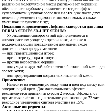
различной молекулярной массы разглаживает морщины,
обеспечивает глубокое увлажнение и создает эффект
суперполноты, улучшая более чем на 50% уже после двух
недель применения гладкость и мягкость кожи, а также
уменьшая шелушение и зуд.
Показания к применению Лифтинг сыворотки для лица
DERMA SERIES 3D-LIFT SERUM:
— Укрепляющая сыворотка anti age применяется в
антивозрастном уходе для зрелой кожи, а также в
поддерживающем повседневном домашнем уходе
длительностью до двух месяцев:
— при гравитационном птозе;
— при потере тургора и тонуса;
— против возрастных морщин;
— для ухода за хрупкой, обезвоженной атоничной кожи, для
зрелой кожи;
— для предотвращения возрастных изменений кожи.
Применение:
— Нанесите на очищенную кожу лица и шеи под маску или
завершающий крем. Для максимального эффекта
рекомендуется применять курсом 2 месяца. Эффекты от
применеия: лифтинг и длительное увлажнение до 72 час;
рекордное увеличение синтеза эластина на 15%.
Активные ингредиенты: