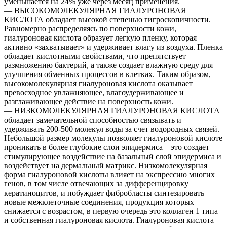
уменьшается на 24% уже через месяц применения.
— ВЫСОКОМОЛЕКУЛЯРНАЯ ГИАЛУРОНОВАЯ
КИСЛОТА обладает высокой степенью гигроскопичности.
Равномерно распределяясь по поверхности кожи,
гиалуроновая кислота образует легкую пленку, которая
активно «захватывает» и удерживает влагу из воздуха. Пленка
обладает кислотными свойствами, что препятствует
размножению бактерий, а также создает влажную среду для
улучшения обменных процессов в клетках. Таким образом,
высокомолекулярная гиалуроновая кислота оказывает
превосходное увлажняющее, влагоудерживающее и
разглаживающее действие на поверхность кожи.
— НИЗКОМОЛЕКУЛЯРНАЯ ГИАЛУРОНОВАЯ КИСЛОТА
обладает замечательной способностью связывать и
удерживать 200-500 молекул воды за счет водородных связей.
Небольшой размер молекулы позволяет гиалуроновой кислоте
проникать в более глубокие слои эпидермиса – это создает
стимулирующее воздействие на базальный слой эпидермиса и
воздействует на дермальный матрикс. Низкомолекулярная
форма гиалуроновой кислоты влияет на экспрессию многих
генов, в том числе отвечающих за дифференцировку
кератиноцитов, и побуждает фибробласты синтезировать
новые межклеточные соединения, продукция которых
снижается с возрастом, в первую очередь это коллаген 1 типа
и собственная гиалуроновая кислота. Гиалуроновая кислота