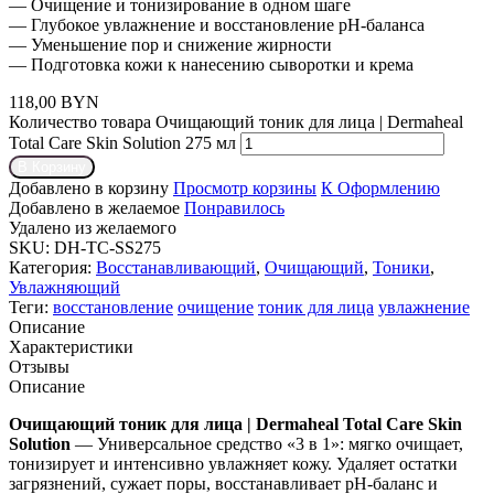
— Очищение и тонизирование в одном шаге
— Глубокое увлажнение и восстановление pH-баланса
— Уменьшение пор и снижение жирности
— Подготовка кожи к нанесению сыворотки и крема
118,00
BYN
Количество товара Очищающий тоник для лица | Dermaheal
Total Care Skin Solution 275 мл
В Корзину
Добавлено в корзину
Просмотр корзины
К Оформлению
Добавлено в желаемое
Понравилось
Удалено из желаемого
SKU:
DH-TC-SS275
Категория:
Восстанавливающий
,
Очищающий
,
Тоники
,
Увлажняющий
Теги:
восстановление
очищение
тоник для лица
увлажнение
Описание
Характеристики
Отзывы
Описание
Очищающий тоник для лица | Dermaheal Total Care Skin
Solution
— Универсальное средство «3 в 1»: мягко очищает,
тонизирует и интенсивно увлажняет кожу. Удаляет остатки
загрязнений, сужает поры, восстанавливает pH-баланс и