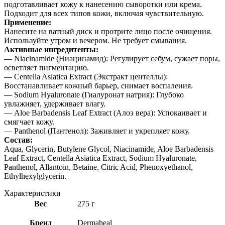
подготавливает кожу к нанесению сыворотки или крема.
Подходит для всех типов кожи, включая чувствительную.
Применение:
Нанесите на ватный диск и протрите лицо после очищения.
Используйте утром и вечером. Не требует смывания.
Активные ингредитенты:
— Niacinamide (Ниацинамид): Регулирует себум, сужает поры,
осветляет пигментацию.
— Centella Asiatica Extract (Экстракт центеллы):
Восстанавливает кожный барьер, снимает воспаления.
— Sodium Hyaluronate (Гиалуронат натрия): Глубоко
увлажняет, удерживает влагу.
— Aloe Barbadensis Leaf Extract (Алоэ вера): Успокаивает и
смягчает кожу.
— Panthenol (Пантенол): Заживляет и укрепляет кожу.
Состав:
Aqua, Glycerin, Butylene Glycol, Niacinamide, Aloe Barbadensis
Leaf Extract, Centella Asiatica Extract, Sodium Hyaluronate,
Panthenol, Allantoin, Betaine, Citric Acid, Phenoxyethanol,
Ethylhexylglycerin.
Характеристики
Вес
275 г
Бренд
Dermaheal