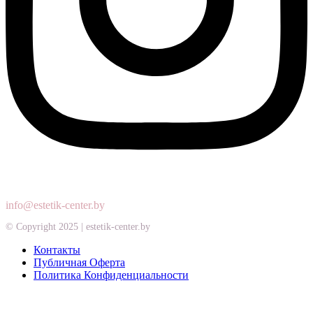
+375
44
719
87
73
+375
29
157
87
73
info@estetik-center.by
© Copyright 2025 | estetik-center.by
Контакты
Публичная Оферта
Политика Конфиденциальности