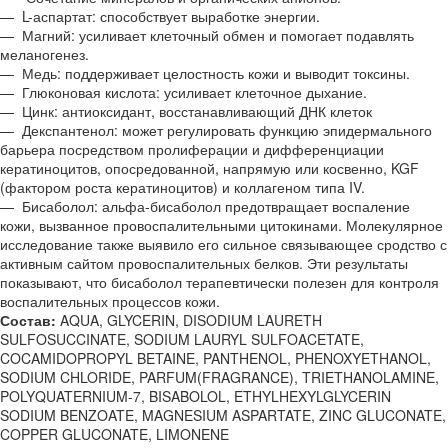
— L-аспартат: способствует выработке энергии.
— Магний: усиливает клеточный обмен и помогает подавлять
меланогенез.
— Медь: поддерживает целостность кожи и выводит токсины.
— Глюконовая кислота: усиливает клеточное дыхание.
— Цинк: антиоксидант, восстанавливающий ДНК клеток
— Декспантенол: может регулировать функцию эпидермального
барьера посредством пролиферации и дифференциации
кератиноцитов, опосредованной, напрямую или косвенно, KGF
(фактором роста кератиноцитов) и коллагеном типа IV.
— Бисаболол: альфа-бисаболол предотвращает воспаление
кожи, вызванное провоспалительными цитокинами. Молекулярное
исследование также выявило его сильное связывающее сродство с
активным сайтом провоспалительных белков. Эти результаты
показывают, что бисаболол терапевтически полезен для контроля
воспалительных процессов кожи.
Состав:
AQUA, GLYCERIN, DISODIUM LAURETH
SULFOSUCCINATE, SODIUM LAURYL SULFOACETATE,
COCAMIDOPROPYL BETAINE, PANTHENOL, PHENOXYETHANOL,
SODIUM CHLORIDE, PARFUM(FRAGRANCE), TRIETHANOLAMINE,
POLYQUATERNIUM-7, BISABOLOL, ETHYLHEXYLGLYCERIN
SODIUM BENZOATE, MAGNESIUM ASPARTATE, ZINC GLUCONATE,
COPPER GLUCONATE, LIMONENE