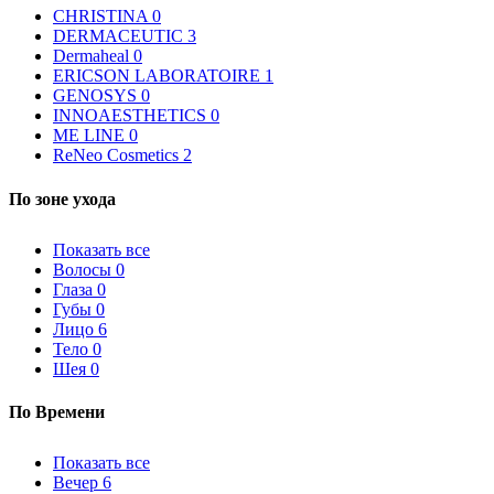
CHRISTINA
0
DERMACEUTIC
3
Dermaheal
0
ERICSON LABORATOIRE
1
GENOSYS
0
INNOAESTHETICS
0
ME LINE
0
ReNeo Cosmetics
2
По
зоне ухода
Показать все
Волосы
0
Глаза
0
Губы
0
Лицо
6
Тело
0
Шея
0
По
Времени
Показать все
Вечер
6