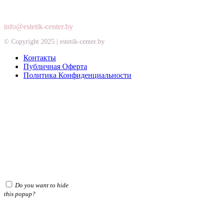
+375
44
719
87
73
+375
29
157
87
73
info@estetik-center.by
© Copyright 2025 | estetik-center.by
Контакты
Публичная Оферта
Политика Конфиденциальности
Do you want to hide
this popup?