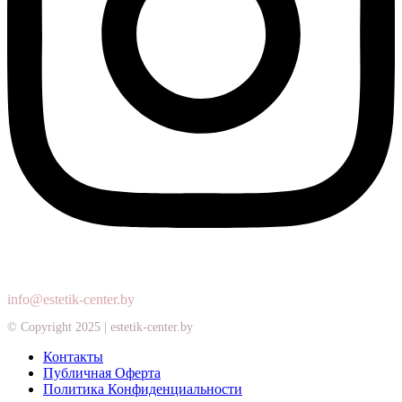
+375
44
719
87
73
+375
29
157
87
73
info@estetik-center.by
© Copyright 2025 | estetik-center.by
Контакты
Публичная Оферта
Политика Конфиденциальности